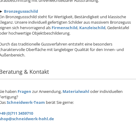
Grabbeschriftung mit unverwechselbarer Ausstrahlung.
►
Bronzegussschild
Ein Bronzegussschild steht für Wertigkeit, Beständigkeit und klassische
Eleganz. Unsere individuell gefertigten Schilder aus massivem Bronzeguss
eignen sich hervorragend als
Firmenschild
,
Kanzleischild
, Gedenktafel
oder hochwertige Objektbeschilderung.
Durch das traditionelle Gussverfahren entsteht eine besonders
charaktervolle Oberfläche mit langlebiger Qualität für den Innen- und
Außenbereich.
Beratung & Kontakt
Sie haben
Fragen
zur Anwendung,
Materialwahl
oder individuellen
Fertigung?
Das
Schneidwerk-Team
berät Sie gerne:
+49 (0)711 3459710
shop@schneidwerk-hohl.de