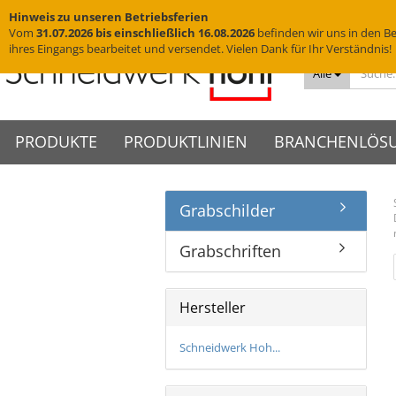
Hinweis zu unseren Betriebsferien
Vom
31.07.2026 bis einschließlich 16.08.2026
befinden wir uns in den Be
ihres Eingangs bearbeitet und versendet. Vielen Dank für Ihr Verständnis!
Alle
PRODUKTE
PRODUKTLINIEN
BRANCHENLÖS
Grabschilder
Messingschriftzüge
VISIGN Türschilder aus Glas
Türschilder
VIGO Türschilder
Grab
VINO
Edelstahlbuchstaben
VISIGN Wandschilder -
Wandschilder
VIGO Wandschilder - Indoor
Grab
VINO
Hotelschilder
Praxisschilder
Firm
Grabschriften
Indoor
Yachtbuchstaben
Deckenhänger
VIGO Wandschilder -
VINO
Zimmernummern
Kanzl
VISIGN Wandschilder -
Outdoor
Hausnummern
Fahnenschilder
Tischaufsteller
Outdoor
VIGO Deckenhänger
Hersteller
Piktogramme
WC-Schilder
VISIGN Deckenhänger
VIGO Fahnenschilder
Acrylglasbuchstaben
Glasschilder
VISIGN Fahnenschilder
VIGO Tischaufsteller
Schneidwerk Hoh...
3D-Logos
Edelstahlschilder
VISIGN Tischaufsteller
VIGO Zubehör
Muster
Messingschilder
VISIGN Zubehör
Cortenstahlschilder