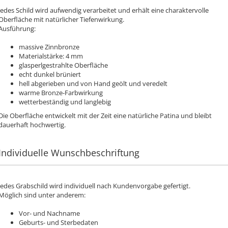
Jedes Schild wird aufwendig verarbeitet und erhält eine charaktervolle
Oberfläche mit natürlicher Tiefenwirkung.
Ausführung:
massive Zinnbronze
Materialstärke: 4 mm
glasperlgestrahlte Oberfläche
echt dunkel brüniert
hell abgerieben und von Hand geölt und veredelt
warme Bronze-Farbwirkung
wetterbeständig und langlebig
Die Oberfläche entwickelt mit der Zeit eine natürliche Patina und bleibt
dauerhaft hochwertig.
Individuelle Wunschbeschriftung
Jedes Grabschild wird individuell nach Kundenvorgabe gefertigt.
Möglich sind unter anderem:
Vor- und Nachname
Geburts- und Sterbedaten