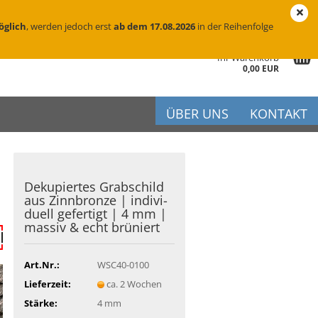
eutschland
Login
Merkzettel
öglich
, werden jedoch erst
ab dem 17.08.2026
in der Reihenfolge
Ihr Warenkorb
0,00 EUR
ÜBER UNS
KONTAKT
De­ku­pier­tes Grab­schild
r
aus Zinn­bron­ze | in­di­vi­
du­ell ge­fer­tigt | 4 mm |
iftung
mas­siv & echt brü­niert
flege
Art.Nr.:
WSC40-0100
Lieferzeit:
ca. 2 Wochen
Stärke:
4 mm