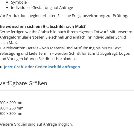
Symbole
individuelle Gestaltung auf Anfrage
Vor Produktionsbeginn erhalten Sie eine Freigabezeichnung zur Prüfung.
Sie wünschen sich ein Grabschild nach Maß?
Gerne fertigen wir Ihr Grabschild nach Ihrem eigenen Entwurf. Mit unserem
Anfrageformular erstellen Sie schnell und einfach Ihr individuelles Schild
nach Maß.
Alle relevanten Details – von Material und Ausführung bis hin zu Text,
Befestigung und Liefertermin – werden Schritt für Schritt abgefragt. Logos
und Vorlagen können Sie direkt hochladen.
►
Jetzt Grab- oder Gedenkschild anfragen
Verfügbare Größen
200 × 200 mm
300 × 250 mm
300 × 300 mm
Weitere Größen sind auf Anfrage möglich.