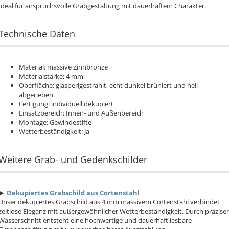
Ideal für anspruchsvolle Grabgestaltung mit dauerhaftem Charakter.
Technische Daten
Material: massive Zinnbronze
Materialstärke: 4 mm
Oberfläche: glasperlgestrahlt, echt dunkel brüniert und hell
abgerieben
Fertigung: individuell dekupiert
Einsatzbereich: Innen- und Außenbereich
Montage: Gewindestifte
Wetterbeständigkeit: Ja
Weitere Grab- und Gedenkschilder
►
Dekupiertes Grabschild aus Cortenstahl
Unser dekupiertes Grabschild aus 4 mm massivem Cortenstahl verbindet
zeitlose Eleganz mit außergewöhnlicher Wetterbeständigkeit. Durch präzise
Wasserschnitt entsteht eine hochwertige und dauerhaft lesbare