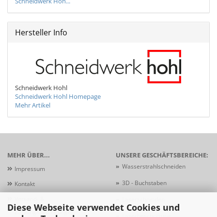
Schneidwerk Hoh...
Hersteller Info
Schneidwerk Hohl
Schneidwerk Hohl Homepage
Mehr Artikel
MEHR ÜBER...
UNSERE GESCHÄFTSBEREICHE:
»
Wasserstrahlschneiden
Impressum
»
3D - Buchstaben
Kontakt
Versand- &
»
Laserschneiden
Diese Webseite verwendet Cookies und
Zahlungsbedingungen
»
Laserbeschriftung