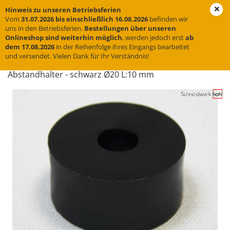
Hinweis zu unseren Betriebsferien
Vom
31.07.2026 bis einschließlich 16.08.2026
befinden wir
uns in den Betriebsferien.
Bestellungen über unseren
Onlineshop sind weiterhin möglich
, werden jedoch erst
ab
« Erster
« zurück
weiter »
Letzter »
dem 17.08.2026
in der Reihenfolge ihres Eingangs bearbeitet
und versendet. Vielen Dank für Ihr Verständnis!
14
Artikel in dieser Kategorie
Ab­stand­hal­ter - schwarz Ø20 L:10 mm