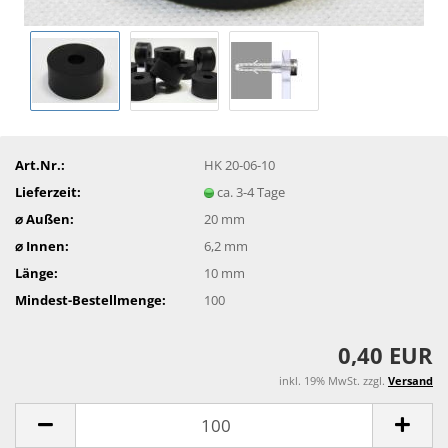
Art.Nr.:
HK 20-06-10
Lieferzeit:
ca. 3-4 Tage
⌀ Außen:
20 mm
⌀ Innen:
6,2 mm
Länge:
10 mm
Mindest-Bestellmenge:
100
0,40 EUR
inkl. 19% MwSt. zzgl.
Versand